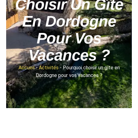
Choisir Un Gîte
En Dordogne
Pour Vos
Vacances ?
Accueil
-
Activités
-
Pourquoi choisir un gîte en
Dordogne pour vos vacances ?