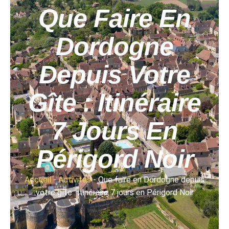
Que Faire En
Dordogne
Depuis Votre
Gîte : Itinéraire
7 Jours En
Périgord Noir
Accueil
-
Activités
-
Que faire en Dordogne depuis
votre gîte : itinéraire 7 jours en Périgord Noir