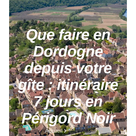
Que faire en
Dordogne
depuis votre
gîte : itinéraire
7 jours en
Périgord Noir
Accueil
Activités