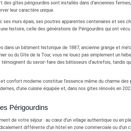
rt des gîtes périgourdins sont installés dans d’anciennes ferme
ver leur caractère unique.
avec ses murs épais, ses poutres apparentes centenaires et se
ne histoire, celle des générations de Périgourdins qui ont vécu 
llés dans un bâtiment historique de 1887, ancienne grange et mét
nier ou du Gîte de la Tour, vous ne louez pas simplement un hé
rre témoignent du savoir-faire des bâtisseurs d’autrefois, tandi
vé et confort moderne constitue l’essence même du charme des
modernes, d’une cuisine équipée et, dans nos gîtes rénovés en 202
es Périgourdins
ement de votre séjour : au cœur d’un village authentique ou en p
dicalement différente d’un hôtel en zone commerciale ou d’un