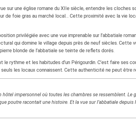
ue sur une église romane du XIIe siècle, entendre les cloches son
ur de foie gras au marché local… Cette proximité avec la vie loca
position privilégiée avec une vue imprenable sur l’abbatiale rom
ctural qui domine le village depuis près de neuf siècles. Cette
pierre blonde de l’abbatiale se teinte de reflets dorés.
t le rythme et les habitudes d’un Périgourdin. C’est faire ses c
que seuls les locaux connaissent. Cette authenticité ne peut êtr
n hôtel impersonnel où toutes les chambres se ressemblent. Le 
e poutre racontait une histoire. Et la vue sur l’abbatiale depuis 