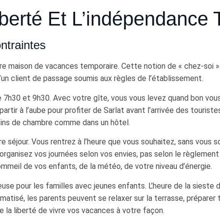
berté Et L’indépendance 
ntraintes
re maison de vacances temporaire. Cette notion de « chez-soi »
u’un client de passage soumis aux règles de l’établissement.
re 7h30 et 9h30. Avec votre gîte, vous vous levez quand bon vou
rtir à l’aube pour profiter de Sarlat avant l’arrivée des touriste
isins de chambre comme dans un hôtel.
e séjour. Vous rentrez à l’heure que vous souhaitez, sans vous so
rganisez vos journées selon vos envies, pas selon le règlement 
meil de vos enfants, de la météo, de votre niveau d’énergie.
se pour les familles avec jeunes enfants. L’heure de la sieste d
imatisé, les parents peuvent se relaxer sur la terrasse, préparer
e la liberté de vivre vos vacances à votre façon.