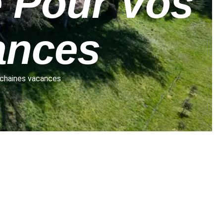
 Pour Vos
ances
ochaines vacances