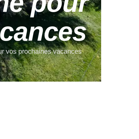
ne pour
acances
our vos prochaines vacances