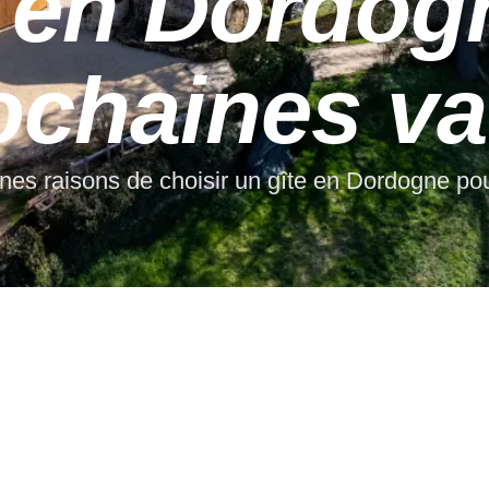
e en Dordog
ochaines v
nes raisons de choisir un gîte en Dordogne p