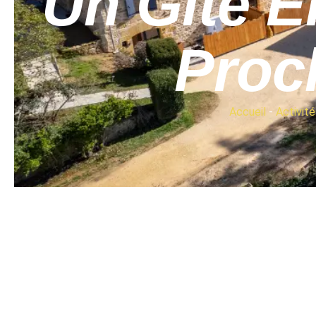
Un Gîte 
Proc
Accueil
-
Activité