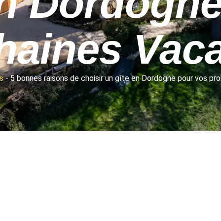
En Dordogne
haines Vac
s
-
5 bonnes raisons de choisir un gîte en Dordogne pour vos pr