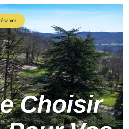
éserver
e Choisir