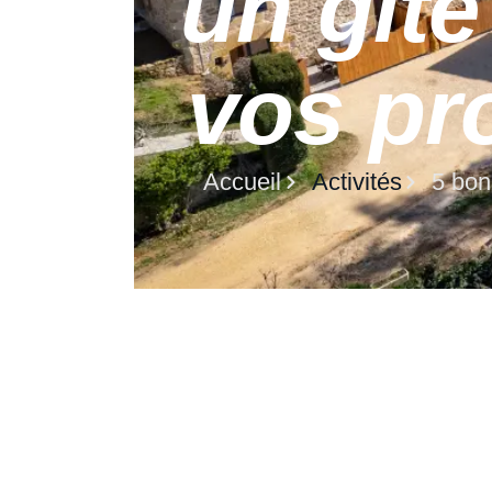
un gît
vos pr
Accueil
Activités
5 bon